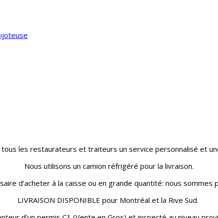
mijoteuse
 tous les restaurateurs et traiteurs un service personnalisé et une
Nous utilisons un camion réfrigéré pour la livraison.
essaire d’acheter à la caisse ou en grande quantité: nous sommes p
LIVRAISON DISPONIBLE pour Montréal et la Rive Sud.
nteur d’un permis C1 (Vente en Gros) et inspecté au niveau provin