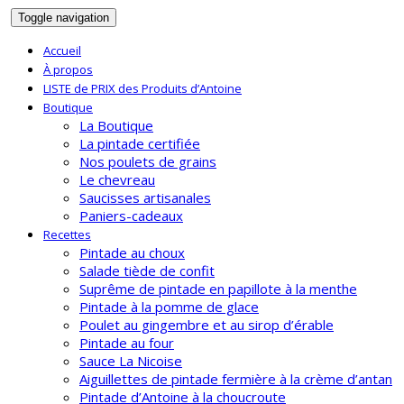
Toggle navigation
Accueil
À propos
LISTE de PRIX des Produits d’Antoine
Boutique
La Boutique
La pintade certifiée
Nos poulets de grains
Le chevreau
Saucisses artisanales
Paniers-cadeaux
Recettes
Pintade au choux
Salade tiède de confit
Suprême de pintade en papillote à la menthe
Pintade à la pomme de glace
Poulet au gingembre et au sirop d’érable
Pintade au four
Sauce La Nicoise
Aiguillettes de pintade fermière à la crème d’antan
Pintade d’Antoine à la choucroute