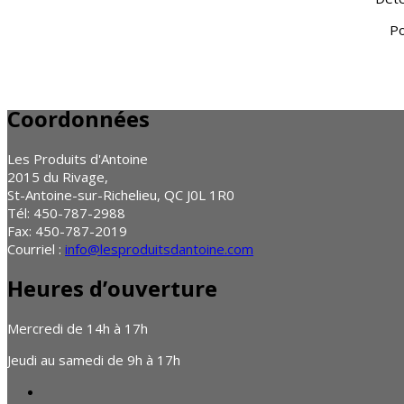
Po
Coordonnées
Les Produits d'Antoine
2015 du Rivage,
St-Antoine-sur-Richelieu, QC J0L 1R0
Tél: 450-787-2988
Fax: 450-787-2019
Courriel :
info@lesproduitsdantoine.com
Heures d’ouverture
Mercredi de 14h à 17h
Jeudi au samedi de 9h à 17h