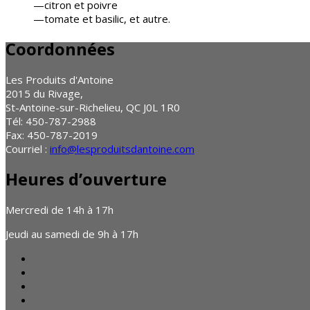
—citron et poivre
—tomate et basilic, et autre.
Coordonnées
Les Produits d'Antoine
2015 du Rivage,
St-Antoine-sur-Richelieu, QC J0L 1R0
Tél: 450-787-2988
Fax: 450-787-2019
Courriel :
info@lesproduitsdantoine.com
Heures d’ouverture
Mercredi de 14h à 17h
Jeudi au samedi de 9h à 17h