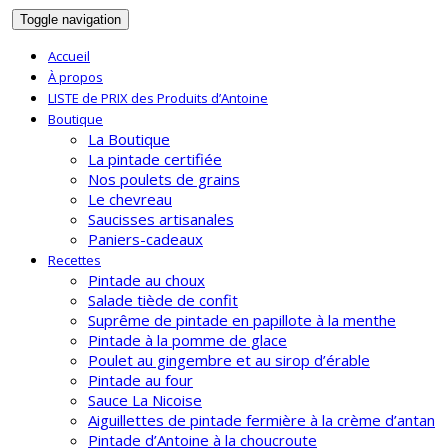
Toggle navigation
Accueil
À propos
LISTE de PRIX des Produits d’Antoine
Boutique
La Boutique
La pintade certifiée
Nos poulets de grains
Le chevreau
Saucisses artisanales
Paniers-cadeaux
Recettes
Pintade au choux
Salade tiède de confit
Suprême de pintade en papillote à la menthe
Pintade à la pomme de glace
Poulet au gingembre et au sirop d’érable
Pintade au four
Sauce La Nicoise
Aiguillettes de pintade fermière à la crème d’antan
Pintade d’Antoine à la choucroute