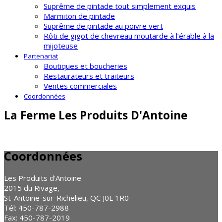
Suprême de pintade tout simplement exquis
Marmiton de pintade
Suprême de pintade au poivre vert
Rôti de gigot de chevreau moutarde à l’érable à la
mijoteuse
Partenariat
Boutiques et boucheries
Restaurateurs et traiteurs
Ventes commerciales
Coordonnées
La Ferme Les Produits D'Antoine
Coordonnées
Les Produits d'Antoine
2015 du Rivage,
St-Antoine-sur-Richelieu, QC J0L 1R0
Tél: 450-787-2988
Fax: 450-787-2019