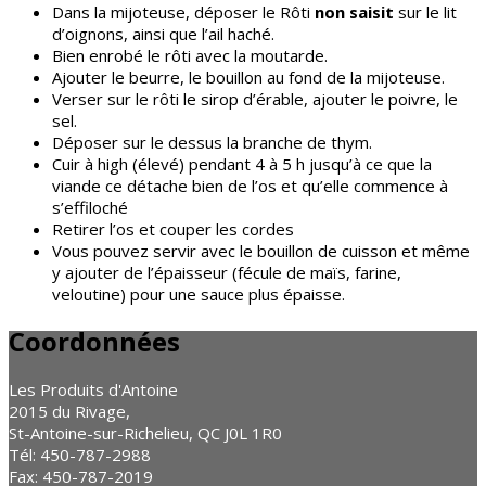
Dans la mijoteuse, déposer le Rôti
non saisit
sur le lit
d’oignons, ainsi que l’ail haché.
Bien enrobé le rôti avec la moutarde.
Ajouter le beurre, le bouillon au fond de la mijoteuse.
Verser sur le rôti le sirop d’érable, ajouter le poivre, le
sel.
Déposer sur le dessus la branche de thym.
Cuir à high (élevé) pendant 4 à 5 h jusqu’à ce que la
viande ce détache bien de l’os et qu’elle commence à
s’effiloché
Retirer l’os et couper les cordes
Vous pouvez servir avec le bouillon de cuisson et même
y ajouter de l’épaisseur (fécule de maïs, farine,
veloutine) pour une sauce plus épaisse.
Coordonnées
Les Produits d'Antoine
2015 du Rivage,
St-Antoine-sur-Richelieu, QC J0L 1R0
Tél: 450-787-2988
Fax: 450-787-2019