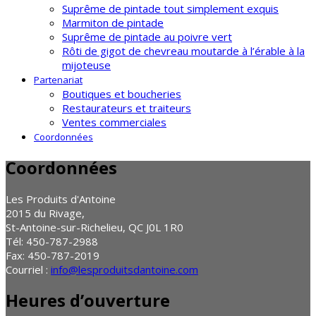
Suprême de pintade tout simplement exquis
Marmiton de pintade
Suprême de pintade au poivre vert
Rôti de gigot de chevreau moutarde à l’érable à la
mijoteuse
Partenariat
Boutiques et boucheries
Restaurateurs et traiteurs
Ventes commerciales
Coordonnées
Coordonnées
Les Produits d'Antoine
2015 du Rivage,
St-Antoine-sur-Richelieu, QC J0L 1R0
Tél: 450-787-2988
Fax: 450-787-2019
Courriel :
info@lesproduitsdantoine.com
Heures d’ouverture